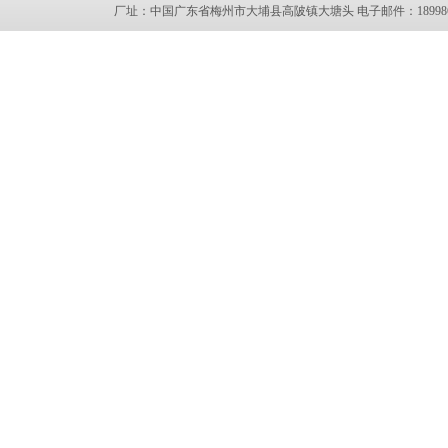
厂址：中国广东省梅州市大埔县高陂镇大塘头 电子邮件：18998696636@1